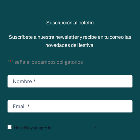
Suscripción al boletín
Suscríbete a nuestra newsletter y recibe en tu correo las
novedades del festival
"
*
" señala los campos obligatorios
Nombre
*
Email
*
Texto
He leído y acepto la
política de privacidad
*
legal
*