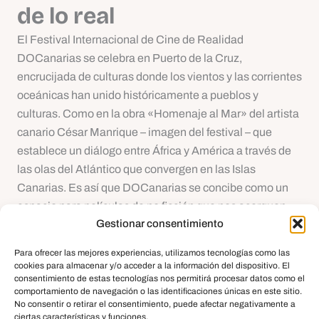
de lo real
El Festival Internacional de Cine de Realidad
DOCanarias se celebra en Puerto de la Cruz,
encrucijada de culturas donde los vientos y las corrientes
oceánicas han unido históricamente a pueblos y
culturas. Como en la obra «Homenaje al Mar» del artista
canario César Manrique – imagen del festival – que
establece un diálogo entre África y América a través de
las olas del Atlántico que convergen en las Islas
Canarias. Es así que DOCanarias se concibe como un
espacio para películas de no ficción que nos acerquen
Gestionar consentimiento
relatos de África e Iberoamérica, articulando un lenguaje
de cine de lo real diferenciado y original, que permite a su
Para ofrecer las mejores experiencias, utilizamos tecnologías como las
vez la reescritura de relatos.
cookies para almacenar y/o acceder a la información del dispositivo. El
consentimiento de estas tecnologías nos permitirá procesar datos como el
comportamiento de navegación o las identificaciones únicas en este sitio.
DOCanarias es también industria cinematográfica,
No consentir o retirar el consentimiento, puede afectar negativamente a
fortaleciendo el desarrollo y el encuentro de proyectos,
ciertas características y funciones.