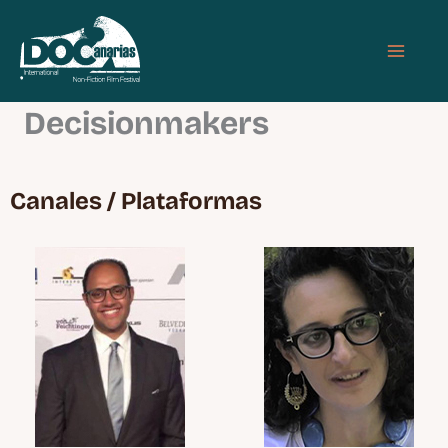
Ir
MAIN
al
MEN
contenido
Decisionmakers
Canales / Plataformas