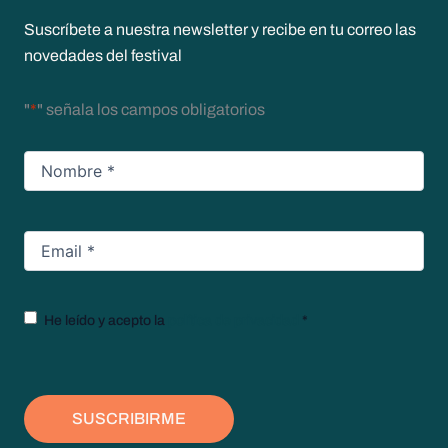
Suscríbete a nuestra newsletter y recibe en tu correo las
novedades del festival
"
*
" señala los campos obligatorios
Nombre
*
Email
*
Texto
He leído y acepto la
política de privacidad
*
legal
*
SUSCRIBIRME