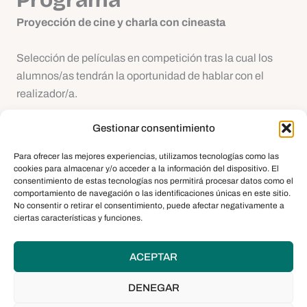
Proyección de cine y charla con cineasta
Selección de películas en competición tras la cual los
alumnos/as tendrán la oportunidad de hablar con el
realizador/a.
Gestionar consentimiento
Taller de realización audiovisual, el equipo y sus roles
Para ofrecer las mejores experiencias, utilizamos tecnologías como las
cookies para almacenar y/o acceder a la información del dispositivo. El
consentimiento de estas tecnologías nos permitirá procesar datos como el
comportamiento de navegación o las identificaciones únicas en este sitio.
No consentir o retirar el consentimiento, puede afectar negativamente a
ciertas características y funciones.
Con la colaboración y la coordinación del centro
integrado de formación profesional (CIFP) César
Manrique, de Santa Cruz de Tenerife, se instalará un set
ACEPTAR
de televisión, con su correspondiente equipo de
DENEGAR
realización y dirección, con el cual se impartirán a los