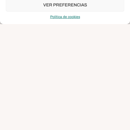
escolares de primaria un taller en el que se les explicará
VER PREFERENCIAS
desde dentro cómo funciona la televisión, con detalles
sobre los cometidos de cámaras, realizadores,
Política de cookies
regidores, etc. Para ello, alumnos en prácticas del CIFP
César Manrique ocuparán todos los roles de un
programa de televisión e interactúan con los chicos, que
finalmente participarán en un programa improvisado con
entrevistas y otras actividades propias de un espacio
televisivo.