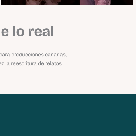
 lo real
para producciones canarias,
z la reescritura de relatos.