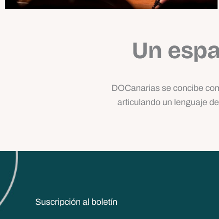
Un espa
DOCanarias se concibe como
articulando un lenguaje de 
Suscripción al boletín