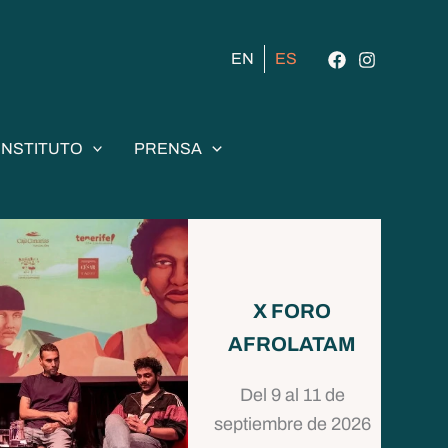
EN
ES
INSTITUTO
PRENSA
X FORO
AFROLATAM
Del 9 al 11 de
septiembre de 2026