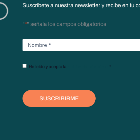
Suscríbete a nuestra newsletter y recibe en tu c
"
*
" señala los campos obligatorios
Nombre
*
Texto
He leído y acepto la
política de privacidad
*
legal
*
SUSCRIBIRME