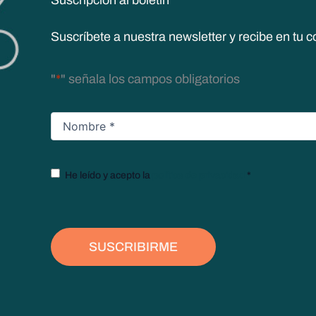
Suscripción al boletín
Suscríbete a nuestra newsletter y recibe en tu c
"
*
" señala los campos obligatorios
Nombre
*
Texto
He leído y acepto la
política de privacidad
*
legal
*
SUSCRIBIRME