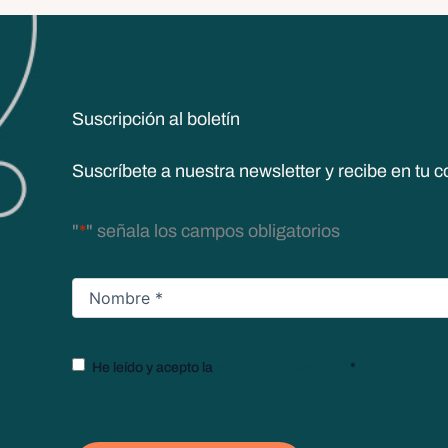
Suscripción al boletín
Suscríbete a nuestra newsletter y recibe en tu c
"
*
" señala los campos obligatorios
Nombre
*
Texto
He leído y acepto la
política de privacidad
*
legal
*