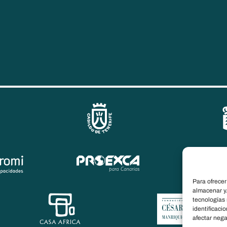
Para ofrecer
almacenar y/
tecnologías
identificaci
afectar nega