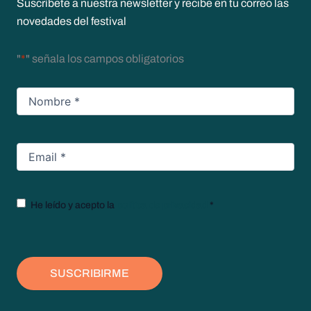
Suscríbete a nuestra newsletter y recibe en tu correo las
novedades del festival
"
*
" señala los campos obligatorios
Nombre
*
Email
*
Texto
He leído y acepto la
política de privacidad
*
legal
*
SUSCRIBIRME