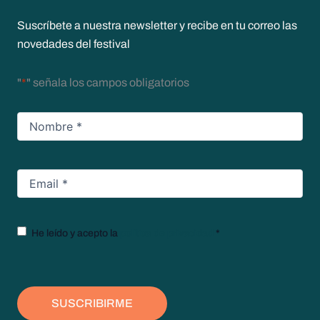
Suscríbete a nuestra newsletter y recibe en tu correo las
novedades del festival
"
*
" señala los campos obligatorios
Nombre
*
Email
*
Texto
He leído y acepto la
política de privacidad
*
legal
*
SUSCRIBIRME