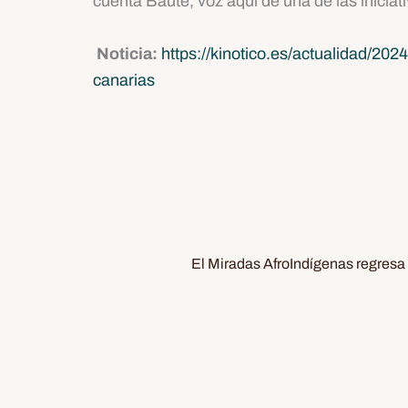
cuenta Baute, voz aquí de una de las iniciat
Noticia:
https://kinotico.es/actualidad/20
canarias