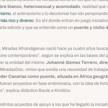
mbre blanco, heterosexual y acomodado
, realidad que
inismo
, el antirracismo o lo decolonial han ido perspirando
más rico y diverso
. Es ahí donde entran en juego iniciat
uarta edición y que se entiende como un
puente y nicho 
, Miradas Afroindígenas nació hace ya cuatro años buscan
cine contemporáneo”, según se explica en las bases del p
er la entidad del mismo:
Johanné Gómez Terrero, direct
al MiradasDoc, vimos que existía una necesidad de trabaja
r Canarias como puente, situada en África geográf
ueran proyectos en fase embrionaria, con la idea de forta
”, explica didáctico Baute a Kinótico.
istintos acuerdos de apoyo a los que ha llegado la inicia