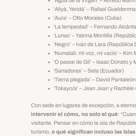
‘Agua de la Virgen’ – Alfredo Mar
‘Aliyá, Yeridá’ – Rafael Gueldenma
‘Aura’ – Otto Morales (Cuba)
‘La tempestad’ – Fernando Alcánta
‘Lunas’ – Yatnna Montilla (Repúbl
‘Negro’ – Iván de Lara (República
‘Numalali: mi voz, mi vacío’ – Ki
‘O passe de Gil’ – Isaac Donato y M
‘Sanadoras’ – Seta (Ecuador)
‘Tierra plegada’ – David Pantaleón
‘Tokayo/a’ – Jean Jean y Rachèle 
Con sede en lugares de excepción, a eterno de
intervenir el cómo, no solo el qué
: “Cuan
visitante. Pensar en cómo la isla de Repúbl
turismo,
o qué significan incluso las Isla