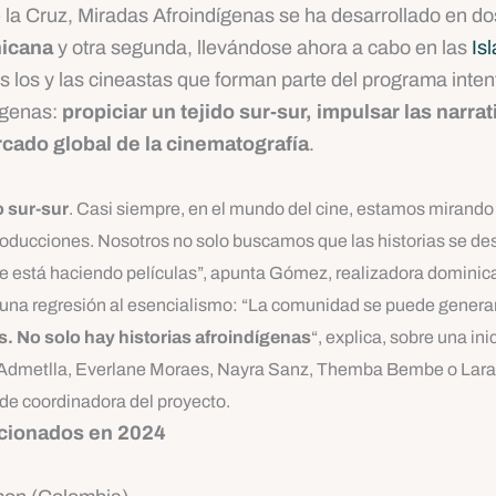
 la Cruz, Miradas Afroindígenas se ha desarrollado en do
nicana
y otra segunda, llevándose ahora a cabo en las
Is
s los y las cineastas que forman parte del programa inten
dígenas:
propiciar un tejido sur-sur, impulsar las narra
rcado global de la cinematografía
.
o sur-sur
. Casi siempre, en el mundo del cine, estamos mirando 
ducciones. Nosotros no solo buscamos que las historias se desa
ue está haciendo películas”, apunta Gómez, realizadora dominic
a de una regresión al esencialismo: “La comunidad se puede gener
cas. No solo hay historias afroindígenas
“, explica, sobre una in
a Admetlla, Everlane Moraes, Nayra Sanz, Themba Bembe o Lara
de coordinadora del proyecto.
ccionados en 2024