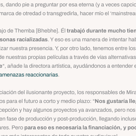
, dando pie a preguntar por esa eterna (y a veces capci
marca de otredad o transgredirla, hacer mío el ‘mainstre
bajo de Themba [Bhebhe]. Él
trabajó durante mucho tiem
rsonas racializadas
. Y eso es una manera de intentar ha
ar nuestra presencia. Y, por otro lado, tenemos entre los 
e nuestras propias películas a través de vías alternativa
e
“, añade la directora artística, ayudándonos a entender e
amenazas reaccionarias
.
iación del ilusionante proyecto, los responsables de Mir
 para el futuro a corto y medio plazo: “
Nos gustaría ll
cepción y hay algunos proyectos ya avanzados, pero nos
en fase de producción y post-producción, llegando inclus
ares. Pero
para eso es necesaria la financiación, y p