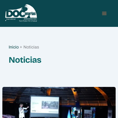
Ir
MAIN
al
MEN
contenido
Inicio
Noticias
Noticias