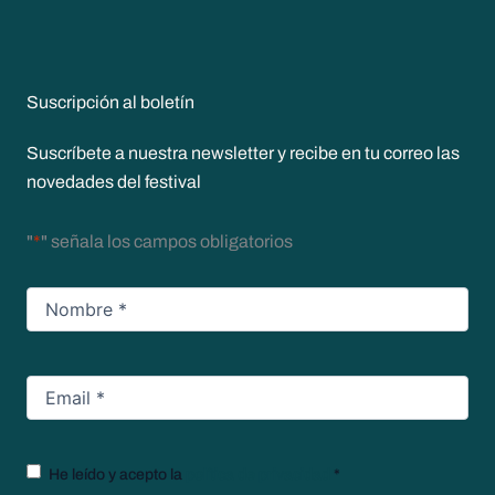
Suscripción al boletín
Suscríbete a nuestra newsletter y recibe en tu correo las
novedades del festival
"
*
" señala los campos obligatorios
Nombre
*
Email
*
Texto
He leído y acepto la
política de privacidad
*