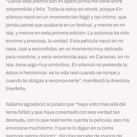
“Ganar este premio con mi ópera prima me tiene entre
sorprendida y feliz. Todavía estoy en
shock
, porque
En
silencio
nació en un momento tan frágil y tan íntimo, que
jamás pensé que acabaría en un festival, y menos en mi
isla, y menos en esta primera edición. La sorpresa ha sido
enorme y preciosa, la verdad. Esta película nació en mi
casa, casi a escondidas, en un momento muy delicado
para nosotros, y verla reconocida aquí, en Canarias, en mi
isla, tiene algo muy simbólico.
En silencio
no pretende la
épica ni heroísmos: es la vida real cuando se rompe y
cuando te obligas a recomponerte”, manifestó la directora
tinerfeña.
Sálamo agradeció al jurado que “haya visto más allá del
tema fútbol y que haya conectado con esa verdad tan
desnuda, con lo que realmente cuenta la película; eso me
emociona muchísimo. Y que te lo digan en tu tierra
siempre sienta distinto”, dijo tras recoger de manos de