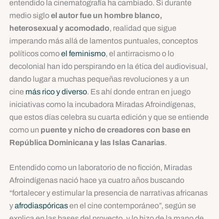
entendido la cinematografía ha cambiado. Si durante
medio siglo
el autor fue un hombre blanco,
heterosexual y acomodado
, realidad que sigue
imperando más allá de lamentos puntuales, conceptos
políticos como
el feminismo
, el antirracismo o lo
decolonial han ido perspirando en la ética del audiovisual,
dando lugar a muchas pequeñas revoluciones y a un
cine
más rico y diverso
. Es ahí donde entran en juego
iniciativas como la incubadora Miradas Afroindígenas,
que estos días celebra su cuarta edición y que se entiende
como un
puente y nicho de creadores con base en
República Dominicana y las Islas Canarias
.
Entendido como un laboratorio de no ficción, Miradas
Afroindígenas nació hace ya cuatro años buscando
“fortalecer y estimular la presencia de narrativas africanas
y
afrodiaspóricas
en el cine contemporáneo”, según se
explica en las bases del proyecto, y lo hizo de la mano de