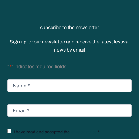
subscribe to the newsletter
Sign up for our newsletter and receive the latest festival
news by email
"
*
" indicates required fields
Name
*
Email
*
Texto
I have read and accepted the
privacy policy
*
legal
*