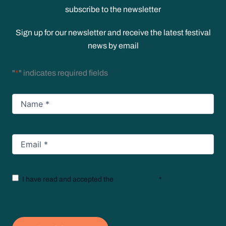
subscribe to the newsletter
Sign up for our newsletter and receive the latest festival
news by email
"
*
" indicates required fields
Name
*
Email
*
Texto
I have read and accepted the
privacy policy
*
legal
*