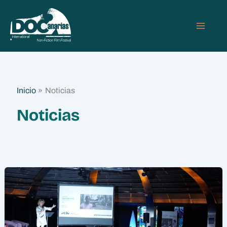
Ir
MAIN
al
MEN
contenido
Inicio
Noticias
Noticias